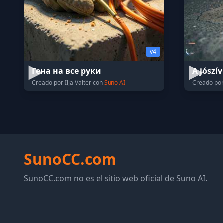
v4
Гена на все руки
A jószí
Creado por Ilja Valter con
Suno AI
Creado por
SunoCC.com
SunoCC.com no es el sitio web oficial de Suno AI.