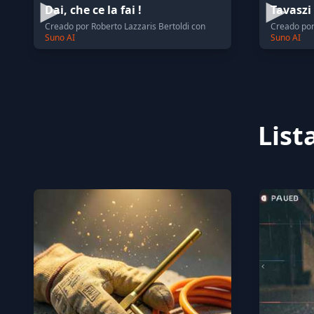
Dai, che ce la fai !
Tavaszi
Creado por Roberto Lazzaris Bertoldi con
Creado por
Suno AI
Suno AI
List