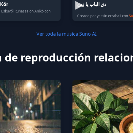
 Kör
دق الباب يا زين
 Esküvői Ruhaszalon Anikó con
Creado por yassin errahali con
Su
Ver toda la música Suno AI
a de reproducción relaci