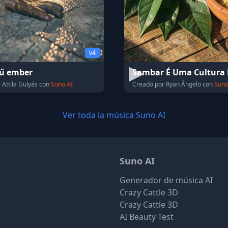
v4
vű ember
Sambar É Uma Cultura 
 Attila Gulyás con
Suno AI
Creado por Ryan Ângelo con
Suno
Ver toda la música Suno AI
Suno AI
Generador de música AI
Crazy Cattle 3D
Crazy Cattle 3D
AI Beauty Test