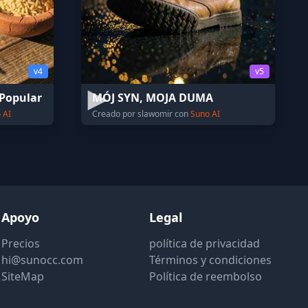
v4
v5
Popular
MÓJ SYN, MOJA DUMA
 AI
Creado por slawomir con
Suno AI
Apoyo
Legal
Precios
política de privacidad
hi@sunocc.com
Términos y condiciones
SiteMap
Política de reembolso