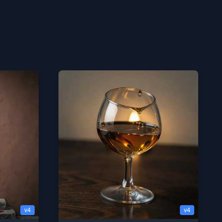
v4
v4