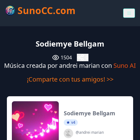
SunoCC.com
Sodiemye Bellgam
1504
0
Música creada por andrei marian con
Suno AI
¡Comparte con tus amigos! >>
Sodiemye Bellgam
v4
@andrei marian