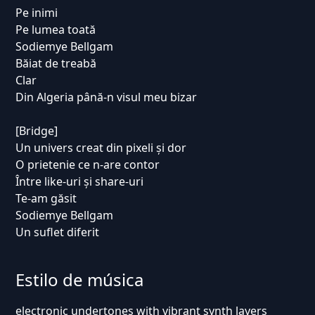
Pe inimi
Pe lumea toată
Sodiemye Bellgam
Băiat de treabă
Clar
Din Algeria până-n visul meu bizar
[Bridge]
Un univers creat din pixeli și dor
O prietenie ce n-are contor
Între like-uri și share-uri
Te-am găsit
Sodiemye Bellgam
Un suflet diferit
Estilo de música
electronic undertones with vibrant synth layers