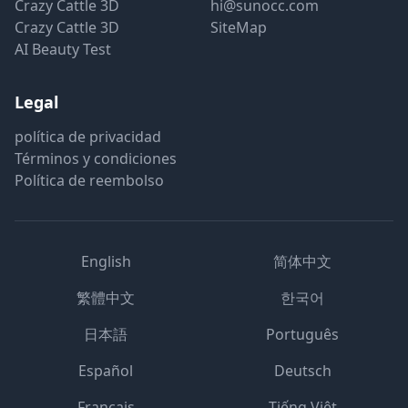
Crazy Cattle 3D
hi@sunocc.com
Crazy Cattle 3D
SiteMap
AI Beauty Test
Legal
política de privacidad
Términos y condiciones
Política de reembolso
English
简体中文
繁體中文
한국어
日本語
Português
Español
Deutsch
Français
Tiếng Việt