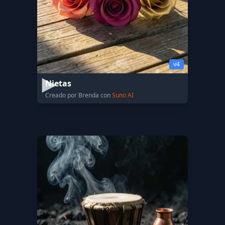
v4
Nietas
Creado por Brenda con
Suno AI