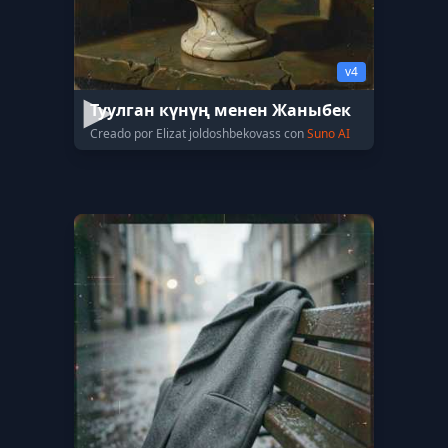
v4
Туулган күнүң менен Жаныбек
Creado por Elizat joldoshbekovass con
Suno AI