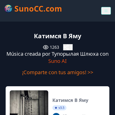
SunoCC.com
Катимся В Яму
1263
0
Música creada por Тупорылая Шлюха con
Suno AI
¡Comparte con tus amigos! >>
Катимся В Яму
v3.5