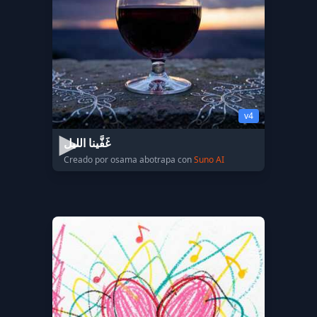
v4
غَفَّينا الليل
Creado por osama abotrapa con
Suno AI