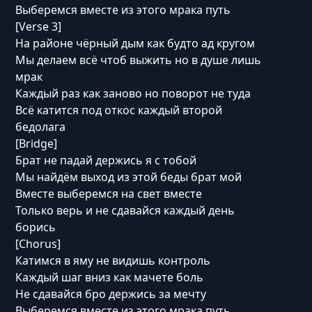
Выберемся вместе из этого мрака путь
[Verse 3]
На районе чёрный дым как будто ад кругом
Мы делаем всё чтоб выжить но в душе лишь
мрак
Каждый раз как заново но поворот не туда
Всё катится под откос каждый второй
бедолага
[Bridge]
Брат не падай держись я с тобой
Мы найдём выход из этой беды брат мой
Вместе выберемся на свет вместе
Только верь и не сдавайся каждый день
борись
[Chorus]
Катимся в яму не видишь контроль
Каждый шаг вниз как мачете боль
Не сдавайся бро держись за мечту
Выберемся вместе из этого мрака путь