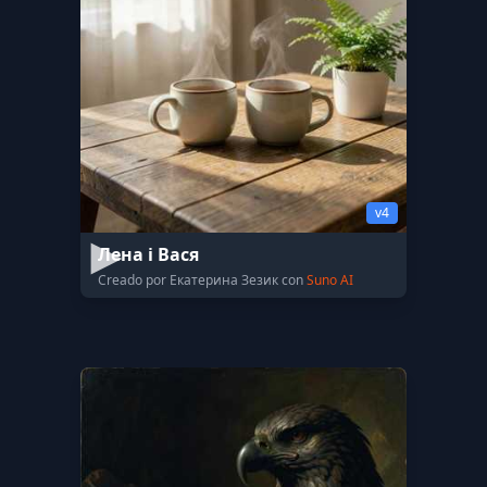
v4
Лена і Вася
Creado por Екатерина Зезик con
Suno AI