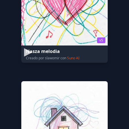
v5
Nasza melodia
Creado por slawomir con
Suno AI