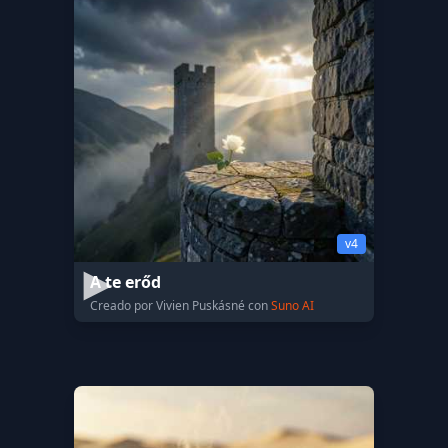
v4
A te erőd
Creado por Vivien Puskásné con
Suno AI