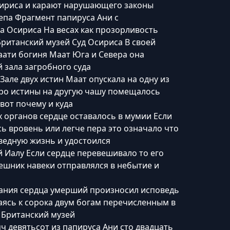
сириса и карают нарушающего законы
епа Фрагмент папируса Ани с
а Осириса На весах как прозорливость
ританский музей Суд Осириса В своей
ати богиня Маат Юга и Севера она
 зала загробного суда
Зале двух истин Маат опускала на одну из
еро истины на другую чашу помещалось
вот почему и куда
х органов сердце оставалось в мумии Если
ь вровень или легче пера это означало что
ведную жизнь и удостоился
 Иалу Если сердце перевешивало то его
ешник навеки отправлялся в небытие и
ания сердца умерший произносил исповедь
ясь к сорока двум богам перечисленным в
 Британский музей
ч девятьсот из папируса Ани сто двадцать