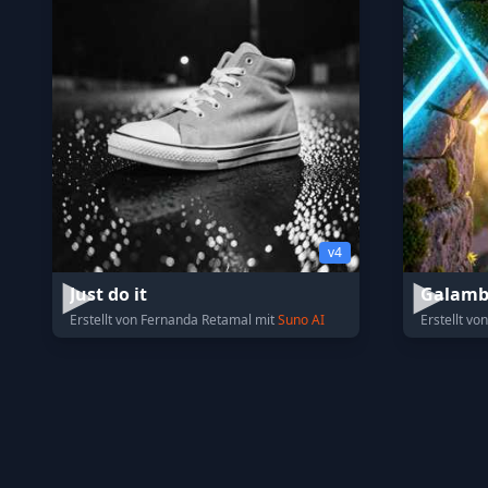
v4
Just do it
Galamb
Erstellt von Fernanda Retamal mit
Suno AI
Erstellt vo