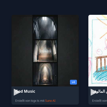
v4
God Music
 المالوف
Erstellt von tsgx ts mit
Suno AI
Erstellt v