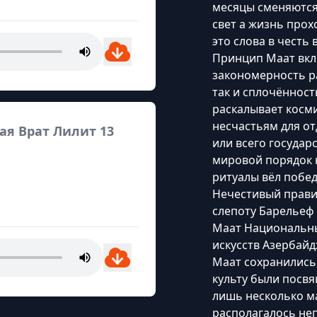
месяцы сменяются
свет а жизнь прох
это слова в честь
Принцип Маат вклю
закономерность ра
так и сплочённос
раскалывает косм
несчастьям для о
ая Врат Лилит 13
или всего государ
мировой порядок 
ритуалы вёл побе
Нечестивый прави
слепоту Барельеф 
Маат Национальн
искусств Азербайд
Маат сохранились 
культу были посв
лишь несколько м
располагалось неп