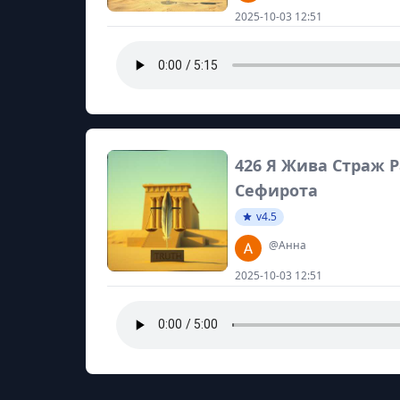
2025-10-03 12:51
426 Я Жива Страж Р
Сефирота
v4.5
@Анна
2025-10-03 12:51