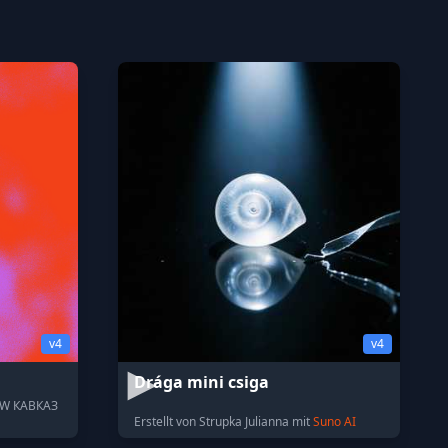
v4
v4
Drága mini csiga
EW КАВКАЗ
Erstellt von Strupka Julianna mit
Suno AI