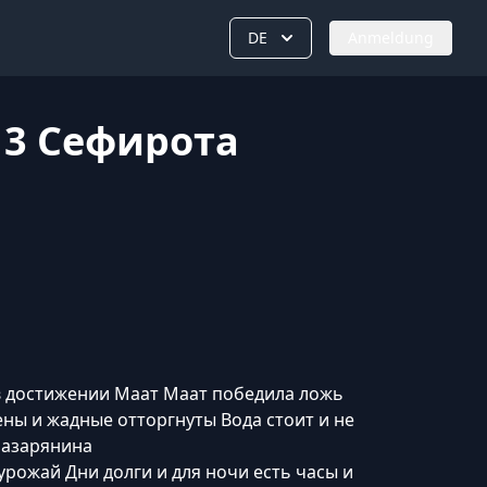
DE
Anmeldung
13 Сефирота
в достижении Маат Маат победила ложь
ны и жадные отторгнуты Вода стоит и не
Назарянина
урожай Дни долги и для ночи есть часы и