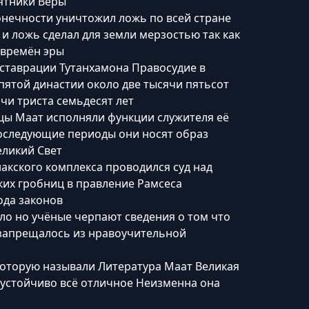
ятники Веры
онечности уничтожил ложь по всей стране
 и ложь сделал для земли мерзостью так как
 времён эры
еставрации Тутанхамона Правосудие в
пятой династии около две тысячи пятьсот
ячи триста семьдесят лет
цы Маат исполняли функции служителя её
последующие периоды они носят образ
еликий Свет
акского комплекса проводился суд над
ких гробниц в правление Рамсеса
да законов
ло но учёные черпают сведения о том что
запрещалось из нравоучительной
которую называли Литература Маат Великая
 устойчиво всё отличное Неизменна она