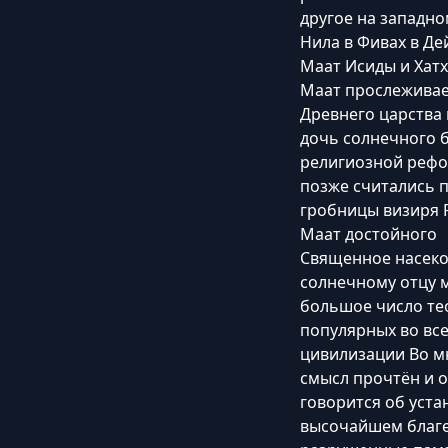
другое на западно
Нила в Фивах в Де
Маат Исиды и Хатх
Маат прослеживает
Древнего царства 
дочь солнечного 
религиозной рефо
позже считались 
гробницы визиря 
Маат достойного
Священное насеко
солнечному отцу м
большое число т
популярных во вс
цивилизации Во м
смысл прочтён и 
говорится об уста
высочайшем благе