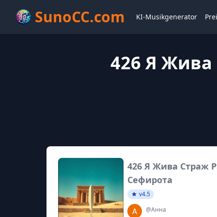
SunoCC.com
KI-Musikgenerator
Pre
426 Я Жива
426 Я Жива Страж Р
Сефирота
v4.5
@Анна