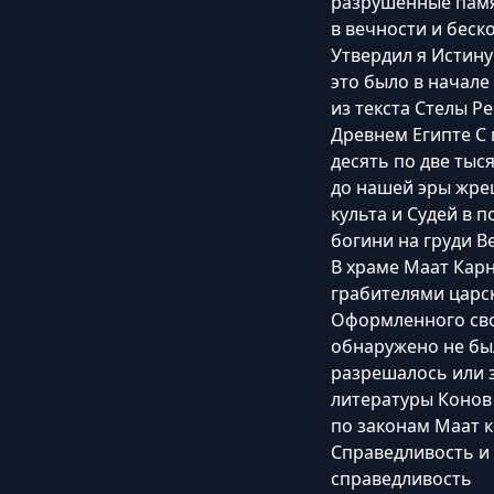
разрушенные пам
в вечности и беск
Утвердил я Истину
это было в начале
из текста Стелы Р
Древнем Египте С 
десять по две тыс
до нашей эры жре
культа и Судей в 
богини на груди В
В храме Маат Карн
грабителями царс
Оформленного сво
обнаружено не бы
разрешалось или 
литературы Конов
по законам Маат 
Справедливость и
справедливость