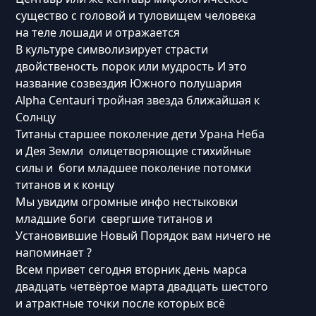
существо с головой и туловищем человека
на теле лошади и отражается
В культуре символизирует страсти
двойственость порок или мудрость И это
название созвездия Южного полушария
Alpha Centauri тройная звезда ближайшая к
Солнцу
Титаны старшее поколение дети Урана Неба
и Дея Земли олицетворяющие стихийные
силы и боги младшее поколение потомки
титанов и к концу
Мы увидим огромные инфо нестыковки
младшие боги свергшие титанов и
Установившие Новый Порядок вам ничего не
напоминает ?
Всем привет сегодня вторник день марса
двадцать четвёртое марта двадцать шестого
и атрактные точки после которых всё