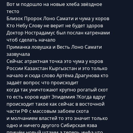
Вот м подошло на новые хлеба звёздное
тесто
Близок Пророк Лоно Самати и чума у коров
Кто Небу Слову не верит не будет здоров
Доктор Нострадамус был послан катренами
чтоб сделать начало
Приманка ловушка и Весть Лоно Самати
зазвучала
Сейчас атрактная точка это чума у коров
России Казахстан Кыргызстан и это только
начало и сюда слово Артёма Драгунова кто
задаёт вопрос что происходит
когда так уничтожают крупно рогатый скот
то есть коров идёт Эпидемия ?Когда вдруг
происходит такое как сейчас в восточной
части РФ с массовым забоем скота
и молчанием властей то это значит только
одно и ничего другого Сибирская язва
причём новый штамм а теперь инфа что