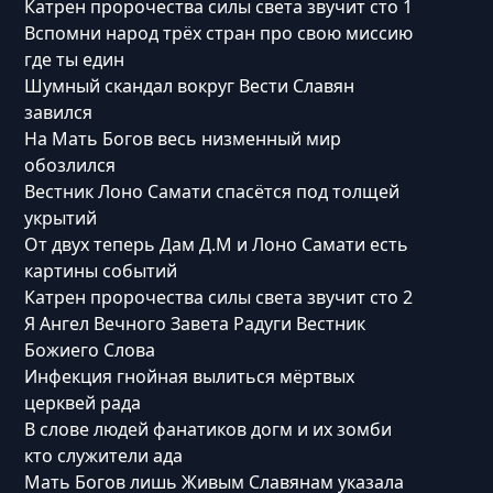
Катрен пророчества силы света звучит сто 1
Вспомни народ трёх стран про свою миссию
где ты един
Шумный скандал вокруг Вести Славян
завился
На Мать Богов весь низменный мир
обозлился
Вестник Лоно Самати спасётся под толщей
укрытий
От двух теперь Дам Д.М и Лоно Самати есть
картины событий
Катрен пророчества силы света звучит сто 2
Я Ангел Вечного Завета Радуги Вестник
Божиего Слова
Инфекция гнойная вылиться мёртвых
церквей рада
В слове людей фанатиков догм и их зомби
кто служители ада
Мать Богов лишь Живым Славянам указала