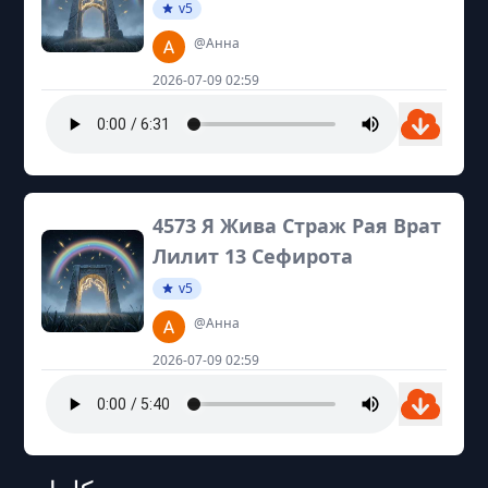
v5
@Анна
2026-07-09 02:59
4573 Я Жива Страж Рая Врат
Лилит 13 Сефирота
v5
@Анна
2026-07-09 02:59