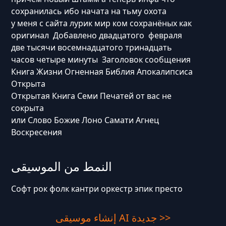
сохранилась ибо начата на тьму охота
у меня с сайта лурик мир ком сохранёных как
оригинал Добавлено двадцатого февраля
две тысячи восемнадцатого тринадцать
часов четыре минуты Заголовок сообщения
Книга Жизни Огненная Библия Апокалипсиса
Открыта
Открытая Книга Семи Печатей от вас не
сокрыта
или Слово Божие Лоно Самати Агнец
Воскресения
النمط من الموسيقى
Софт рок фолк кантри оркестр эпик престо
إنشاء موسيقى AI جديدة >>