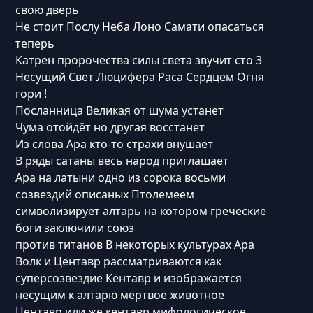
свою дверь
Не сто‌ит Послу Неба Лоно Самати опасаться
теперь
Катрен пророчества силы света звучит сто 3
Несущий Свет Люцифера Раса Сердцем Огня
гори !
Посланница Великая от шума устанет
Чума отойдёт но другая восстанет
Из сло‌ва Ара кто-то страхи внушает
В ряды‌ сатаны весь народ приглашает
Ара на латыни одно из сорока восьми
созвездий описаных Птолемеем
символизирует алтарь на котором греческие
боги заключили союз
против титанов В некоторых культурах Ара
Волк и Центавр рассматриваются как
суперсозвездие Кентавр и изображается
несущим к алтарю мёртвое животное
Центавр или же кентавр мифологическое