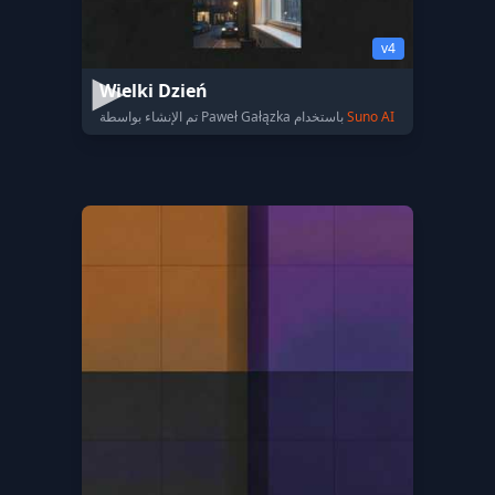
v4
Wielki Dzień
Suno AI
تم الإنشاء بواسطة Paweł Gałązka باستخدام