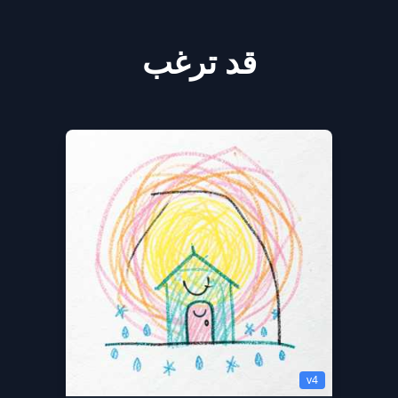
قد ترغب
v4