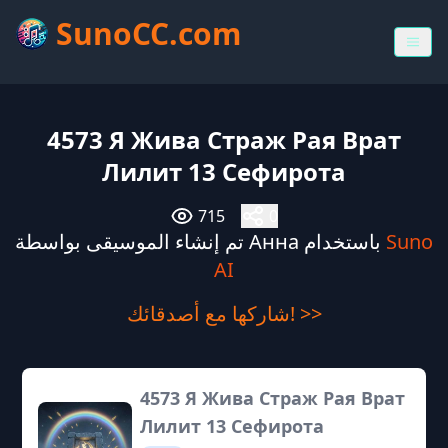
SunoCC.com
4573 Я Жива Страж Рая Врат
Лилит 13 Сефирота
715
0
Suno
تم إنشاء الموسيقى بواسطة Анна باستخدام
AI
شاركها مع أصدقائك! >>
4573 Я Жива Страж Рая Врат
Лилит 13 Сефирота