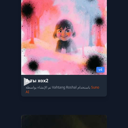
v4
А ты хох2
Suno
تم الإنشاء بواسطة Vahtang Roshal باستخدام
AI