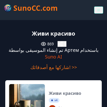
SunoCC.com
Живи красиво
869
0
تم إنشاء الموسيقى بواسطة Артем باستخدام
Suno AI
شاركها مع أصدقائك! >>
Живи красиво
v4