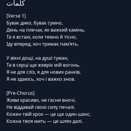
كلمات
[Verse 1]
Буває дико, буває сумно,
День на плечах, як важкий камінь.
Та я встаю, коли темно й тісно,
Іду вперед, хоч тримає пам’ять.
У вікні дощі, на душі туман,
Та в серці ще жевріє мій вогонь.
Я не для сліз, я для нових ранків,
Я не здаюсь, хоч і важко знов.
[Pre-Chorus]
Живи красиво, не гасни вночі,
Не віддавай свою силу печалі.
Кожен твій крок — це ще один шанс,
Кожна твоя мить — це шлях далі.