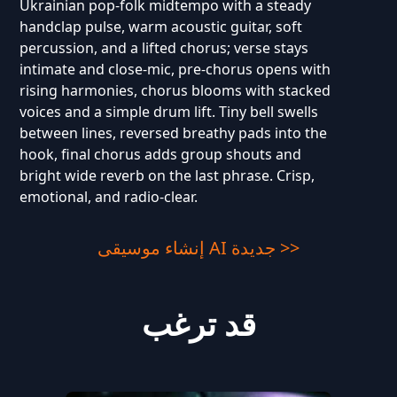
Ukrainian pop-folk midtempo with a steady
handclap pulse, warm acoustic guitar, soft
percussion, and a lifted chorus; verse stays
intimate and close-mic, pre-chorus opens with
rising harmonies, chorus blooms with stacked
voices and a simple drum lift. Tiny bell swells
between lines, reversed breathy pads into the
hook, final chorus adds group shouts and
bright wide reverb on the last phrase. Crisp,
emotional, and radio-clear.
إنشاء موسيقى AI جديدة >>
قد ترغب