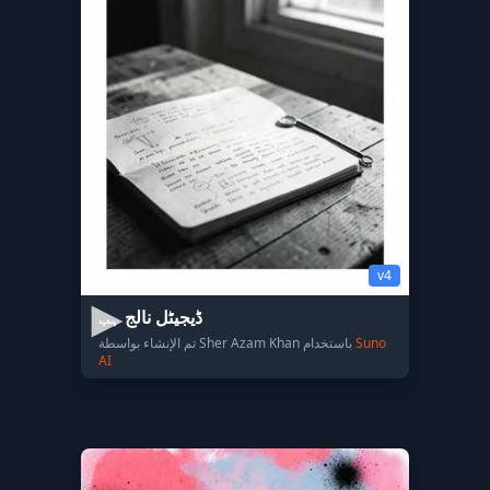
v4
ڈیجیٹل نالج ہب
Suno
تم الإنشاء بواسطة Sher Azam Khan باستخدام
AI