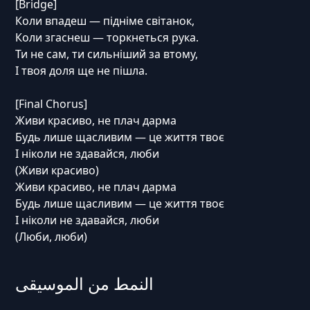
[Bridge]
Коли впадеш — підніме світанок,
Коли згаснеш — торкнеться рука.
Ти не сам, ти сильніший за втому,
І твоя доля ще не пішла.
[Final Chorus]
Живи красиво, не плач дарма
Будь лише щасливим — це життя твоє
І ніколи не здавайся, люби
(Живи красиво)
Живи красиво, не плач дарма
Будь лише щасливим — це життя твоє
І ніколи не здавайся, люби
(Люби, люби)
النمط من الموسيقى