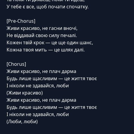
У тебе є все, щоб почати спочатку.
[Pre-Chorus]
Живи красиво, не гасни вночі,
Не віддавай свою силу печалі.
Кожен твій крок — це ще один шанс,
Кожна твоя мить — це шлях далі.
[Chorus]
Живи красиво, не плач дарма
Будь лише щасливим — це життя твоє
І ніколи не здавайся, люби
(Живи красиво)
Живи красиво, не плач дарма
Будь лише щасливим — це життя твоє
І ніколи не здавайся, люби
(Люби, люби)