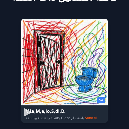
v4
V,la,M,e,lo,S,di,D.
Suno AI
تم الإنشاء بواسطة Gary Glaze باستخدام