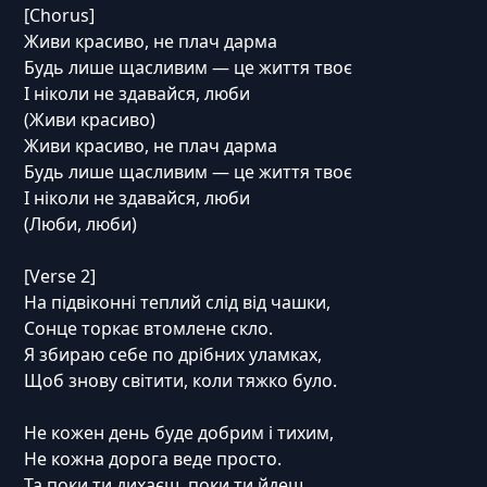
[Chorus]
Живи красиво, не плач дарма
Будь лише щасливим — це життя твоє
І ніколи не здавайся, люби
(Живи красиво)
Живи красиво, не плач дарма
Будь лише щасливим — це життя твоє
І ніколи не здавайся, люби
(Люби, люби)
[Verse 2]
На підвіконні теплий слід від чашки,
Сонце торкає втомлене скло.
Я збираю себе по дрібних уламках,
Щоб знову світити, коли тяжко було.
Не кожен день буде добрим і тихим,
Не кожна дорога веде просто.
Та поки ти дихаєш, поки ти йдеш,