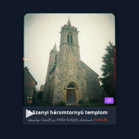
v5
A Szanyi háromtornyú templom
Suno AI
تم الإنشاء بواسطة Attila Gulyás باستخدام