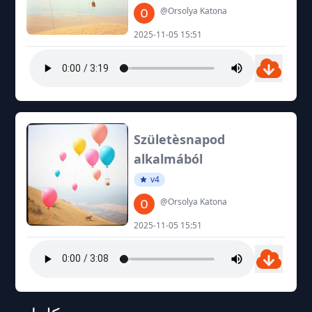
@Orsolya Katona
2025-11-05 15:51
Születèsnapod
alkalmából
v4
@Orsolya Katona
2025-11-05 15:51