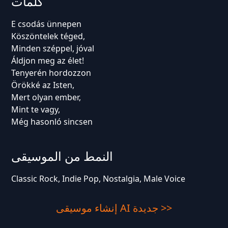
كلمات
E csodás ünnepen
Köszöntelek téged,
Minden széppel, jóval
Áldjon meg az élet!
Tenyerén hordozzon
Örökké az Isten,
Mert olyan ember,
Mint te vagy,
Még hasonló sincsen
النمط من الموسيقى
Classic Rock, Indie Pop, Nostalgia, Male Voice
إنشاء موسيقى AI جديدة >>