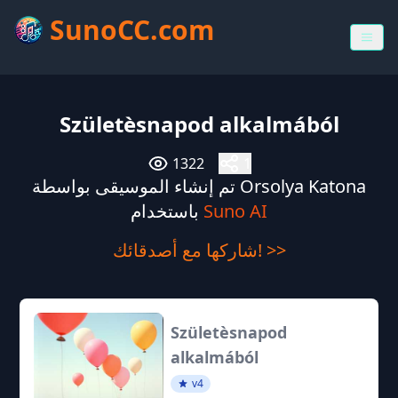
SunoCC.com
Születèsnapod alkalmából
1322
1
تم إنشاء الموسيقى بواسطة Orsolya Katona
Suno AI
باستخدام
شاركها مع أصدقائك! >>
Születèsnapod
alkalmából
v4