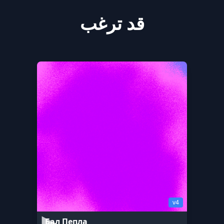
قد ترغب
v4
Бал Пепла