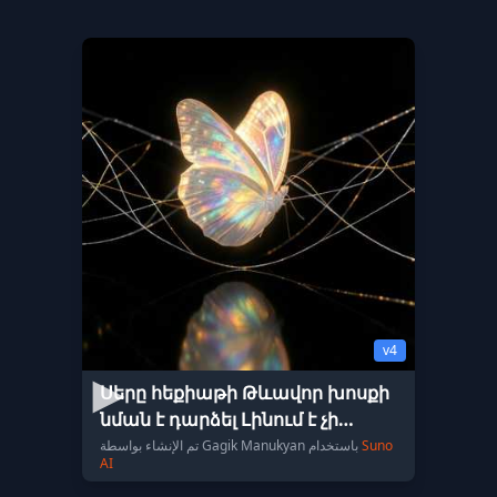
v4
Սերը հեքիաթի Թևավոր խոսքի
նման է դարձել Լինում է չի
լինում Իսկ դու քո այդ հիմմ
Suno
تم الإنشاء بواسطة Gagik Manukyan باستخدام
AI