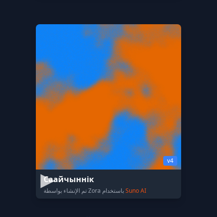
v4
Саайчыннік
Suno AI
تم الإنشاء بواسطة Zora باستخدام