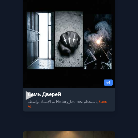
v4
Семь Дверей
Suno
تم الإنشاء بواسطة History_kremez باستخدام
AI