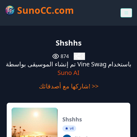
SunoCC.com
Shshhs
874
0
تم إنشاء الموسيقى بواسطة Vine Swag باستخدام
Suno AI
شاركها مع أصدقائك! >>
Shshhs
v4