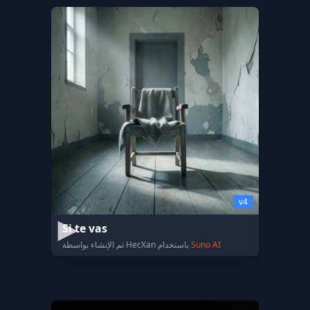
v4
Si te vas
Suno AI
تم الإنشاء بواسطة HecXan باستخدام