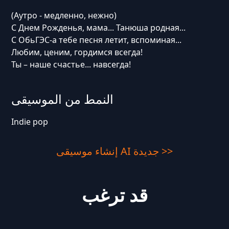
(Аутро - медленно, нежно)
С Днем Рожденья, мама... Танюша родная...
С ОбьГЭС-а тебе песня летит, вспоминая...
Любим, ценим, гордимся всегда!
Ты – наше счастье... навсегда!
النمط من الموسيقى
Indie pop
إنشاء موسيقى AI جديدة >>
قد ترغب