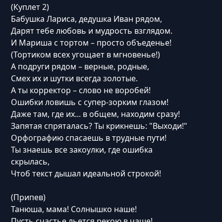
(Куплет 2)
Бабушка Лариса, дедушка Иван рядом,
Дарят тебе любовь и мудрость взглядом.
И Мариша с тортом – просто объеденье!
(Тортиком всех угощает в мгновенье!)
А подруги рядом – верные, родные,
Смех их и шутки всегда золотые.
А ты корректор – слово не воробей!
Ошибки ловишь с супер-зорким глазом!
Даже там, где их... в общем, находим сразу!
Запятая спряталась? Ты крикнешь: "Выходи!"
Орфографию спасаешь в трудные пути!
Ты знаешь все закоулки, где ошибка
скрылась,
Чтоб текст дышал идеальной строкой!
(Припев)
Танюша, мама! Солнышко наше!
Пусть счастье льется рекою в чаше!