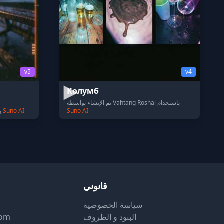
v5
v4
r
Колумб
تم الإنشاء بواسطة Vahtang Roshal باستخدام
Suno AI
Suno AI
تم الإنشاء بواسطة Jerzyna K باستخدام
قانوني
سياسة الخصوصية
البنود و الظروف
com