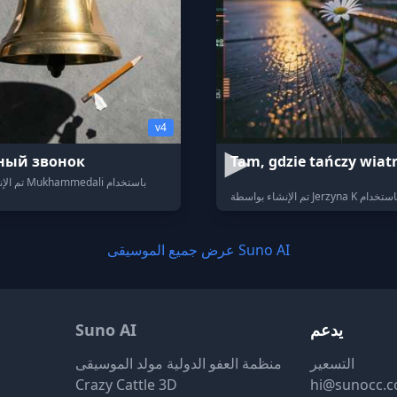
v4
ный звонок
Tam, gdzie tańczy wiat
تم الإنشاء بواسطة Mukhammedali باستخدام
عرض جميع الموسيقى Suno AI
يدعم
Suno AI
التسعير
منظمة العفو الدولية مولد الموسيقى
Crazy Cattle 3D
hi@sunocc.