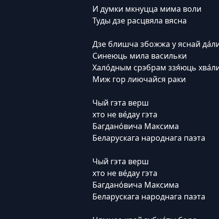
И думки мкнуцца мима воли
Туды дзе расцвяла вясна
Дзе блишча збожжа у яснай да́л
Синеюць мила васильки
Хало́дным срэбрам ззя́юць хва́л
Миж гор лиючайся раки
Чый гэта верш
хто не ве́дау гэта
Багдано́вича Максима
Беларускага народнага паэта
Чый гэта верш
хто не ве́дау гэта
Багдано́вича Максима
Беларускага народнага паэта