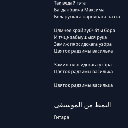
Так ведай гэта
Багдано́вича Максима
Беларускага народнага паэта
Цямнее край зубча́ты бора
И тчцэ забыушыся рука
Замиж пярсидскага узо́ра
Цвяток радзимы василька
Замиж пярсидскага узо́ра
Цвяток радзимы василька
Цвяток радзимы василька
النمط من الموسيقى
Гитара