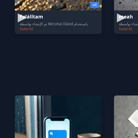
v4
Felálltam
meah
تم الإنشاء بواسطة Micsinai Dávid باستخدام
Suno AI
Suno AI