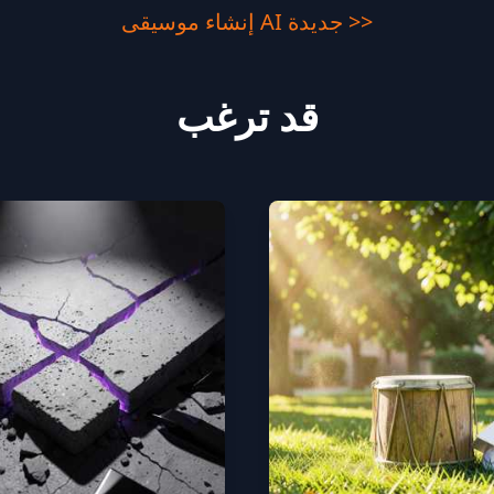
إنشاء موسيقى AI جديدة >>
قد ترغب