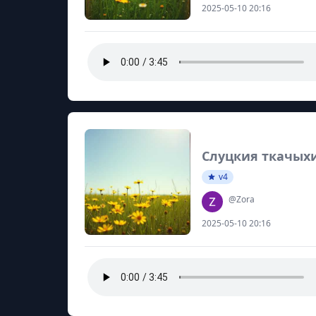
2025-05-10 20:16
Слуцкия ткачых
v4
@Zora
2025-05-10 20:16