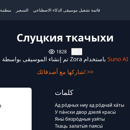
قائمة تشغيل موسيقى الذكاء الاصطناعي
التسعير
منظمة ا
Слуцкия ткачыхи
1828
0
Suno AI
تم إنشاء الموسيقى بواسطة Zora باستخدام
شاركها مع أصدقائك! >>
كلمات
Ад ро́дных ниу ад ро́днай ха́ты
и
У па́нски двор дзеля́ красы́
Яны́ бязро́дныя узя́ты
Ткаць залаты́я паясы́