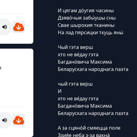
И цягам до́угия часины
Дзяво́чыя забы́ушы сны
Свае шырокия тканины
На лад пярсицки ткуць яны́
Чый гэта верш
хто не ве́дау гэта
Багдано́вича Максима
и
Беларускага народнага паэта
чый гэта верш
И
хто не ве́дау гэта
Багдано́вича Максима
Беларускага народнага паэта
А за сцяно́й смяецца поле
Ззия́е неба з-за вакна́