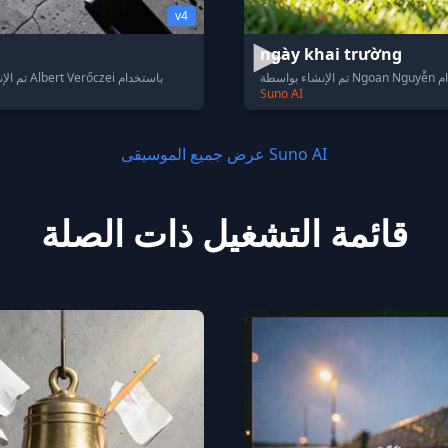
v4
ngày khai trường
باستخدام
تم الإنشاء بواسطة Albert Verőczei باستخدام
Suno AI
عرض جميع الموسيقى Suno AI
قائمة التشغيل ذات الصلة