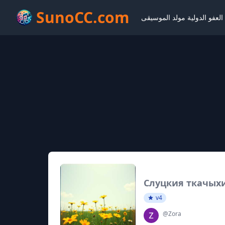
SunoCC.com
لعفو الدولية مولد الموسيقى
Слуцкия ткачых
v4
@Zora