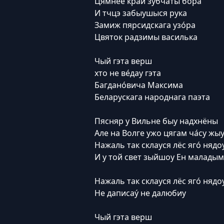
Цямнее край зубча́ты бора
И тчцэ забыушыся рука
Замиж пярсидскага узо́ра
Цвяток радзимы василька
Чый гэта верш
хто не ве́дау гэта
Багдано́вича Максима
Беларускага народнага паэта
Пясняр у Вильне быу надхнёны
Але на Волге ужо цягам ча́су жы
Нажаль так склауся лёс яго́ нядо
И у той свет зыйшоу Ен маладым
Нажаль так склауся лёс яго́ нядо
Не даписау́ не далюбиу
Чый гэта верш