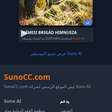
v4
KÉMESI BRIGÁD HIMNUSZA
Suno AI
تم الإنشاء بواسطة Zsolt Háhn باستخدام
عرض جميع الموسيقى Suno AI
SunoCC.com
SunoCC.com ليس الموقع الرسمي لشركة Suno AI.
يدعم
Suno AI
التسعير
منظمة العفو الدولية مولد