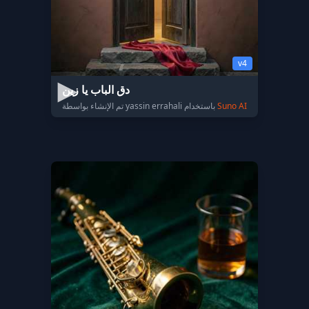
v4
دق الباب يا زين
Suno AI
تم الإنشاء بواسطة yassin errahali باستخدام