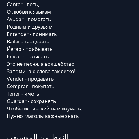
Cantar - петь,
О любви к языкам
Ayudar - помогать
Родным и друзьям
Entender - понимать
Bailar - танцевать
Йегар - прибывать
Enviar - посылать
Это не песня, а волшебство
Запоминаю слова так легко!
Vender - продавать
Comprar - покупать
Tener - иметь
Guardar - сохранять
Чтобы испанский нам изучать,
Нужно глаголы важные знать
النمط من الموسيقى