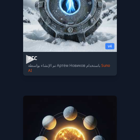
v4
РГС
Suno
تم الإنشاء بواسطة Артём Новиков باستخدام
AI