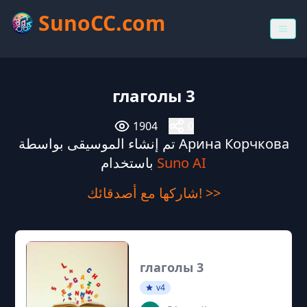
SunoCC.com
глаголы 3
1904
0
تم إنشاء الموسيقى بواسطة Арина Корчкова
Suno AI
باستخدام
شاركها مع أصدقائك! >>
глаголы 3
v4