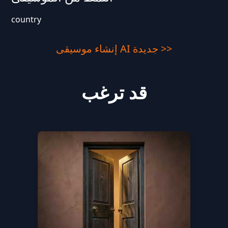
country
إنشاء موسيقى AI جديدة >>
قد ترغب