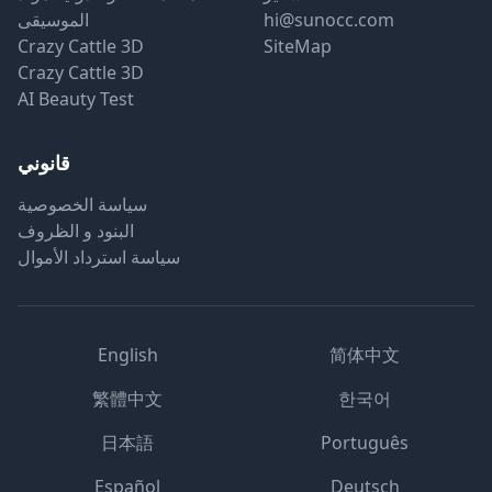
hi@sunocc.com
الموسيقى
Crazy Cattle 3D
SiteMap
Crazy Cattle 3D
AI Beauty Test
قانوني
سياسة الخصوصية
البنود و الظروف
سياسة استرداد الأموال
English
简体中文
繁體中文
한국어
日本語
Português
Español
Deutsch