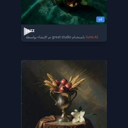
v4
jazz
Suno AI
تم الإنشاء بواسطة great studio باستخدام