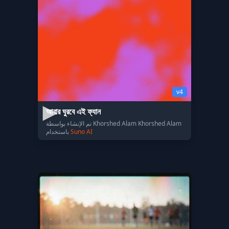
v4
আবার ঘুরবে এই ফ্যান
تم الإنشاء بواسطة Khorshed Alam Khorshed Alam
Suno AI
باستخدام