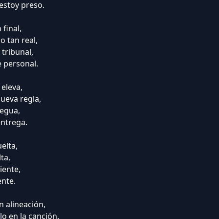
estoy preso.
final,
o tan real,
 tribunal,
 personal.
 eleva,
nueva regla,
regua,
entrega.
elta,
ta,
iente,
ente.
n alineación,
lo en la canción,