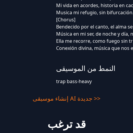
Mi vida en acordes, historia en ca
Musica mi refugio, sin bifurcación
[Chorus]
Bendecido por el canto, el alma se
Música en mi ser, de noche y día, 
Ella me recorre, como fuego sin t
Conexión divina, música que nos 
النمط من الموسيقى
trap bass-heavy
إنشاء موسيقى AI جديدة >>
قد ترغب