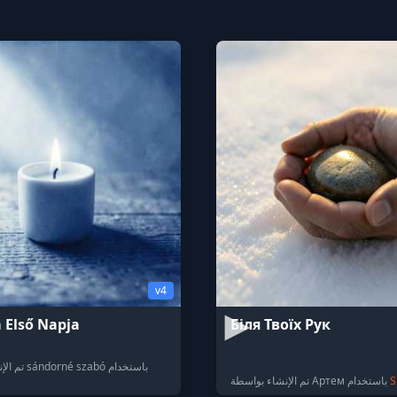
v4
 Első Napja
Біля Твоїх Рук
تم الإنشاء بواسطة sándorné szabó باستخدام
S
تم الإنشاء بواسطة Артем باستخدام