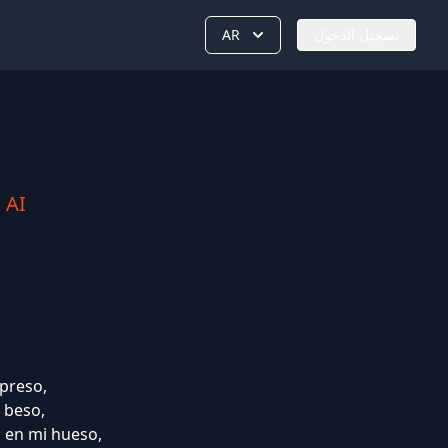
تسجيل الدخول
AR
 AI
xpreso,
a beso,
o en mi hueso,