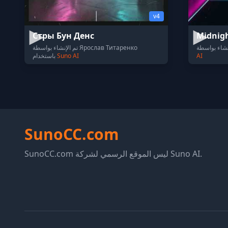
v4
Стры Бун Денс
Midnigh
تم الإنشاء بواسطة Ярослав Титаренко
AI
Suno AI
باستخدام
SunoCC.com
SunoCC.com ليس الموقع الرسمي لشركة Suno AI.