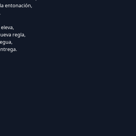
da entonación,
.
 eleva,
nueva regla,
regua,
entrega.