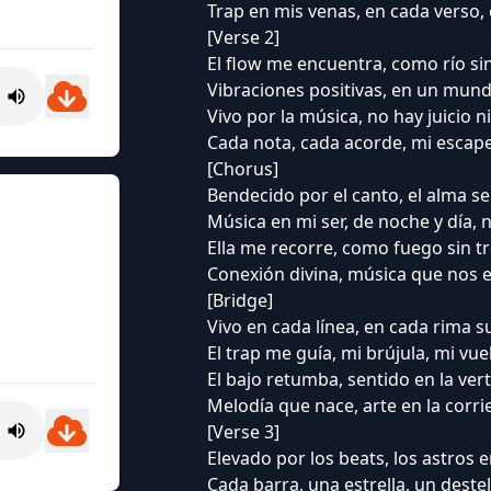
Trap en mis venas, en cada verso, 
[Verse 2]
El flow me encuentra, como río sin 
Vibraciones positivas, en un mund
Vivo por la música, no hay juicio ni
Cada nota, cada acorde, mi escape
[Chorus]
Bendecido por el canto, el alma se
Música en mi ser, de noche y día, 
Ella me recorre, como fuego sin t
Conexión divina, música que nos 
[Bridge]
Vivo en cada línea, en cada rima su
El trap me guía, mi brújula, mi vuel
El bajo retumba, sentido en la vert
Melodía que nace, arte en la corri
[Verse 3]
Elevado por los beats, los astros e
Cada barra, una estrella, un destel