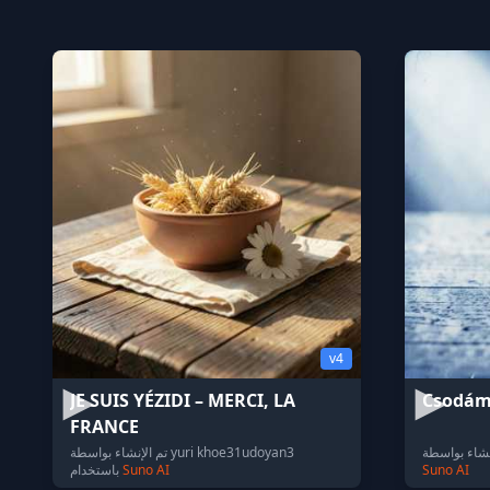
v4
JE SUIS YÉZIDI – MERCI, LA
Csodám
FRANCE
تم الإنشاء بواسطة yuri khoe31udoyan3
Suno AI
Suno AI
باستخدام